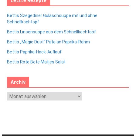
Letzte Rezepte
Bettis Szegediner Gulaschsuppe mit und ohne
Schnellkochtopf
Bettis Linsensuppe aus dem Schnellkochtopf
Bettis „Magic Dust“ Pute an Paprika-Rahm
Bettis Paprika-Hack-Auflauf
Bettis Rote Bete Matjes Salat
Archiv
A
r
c
h
i
v