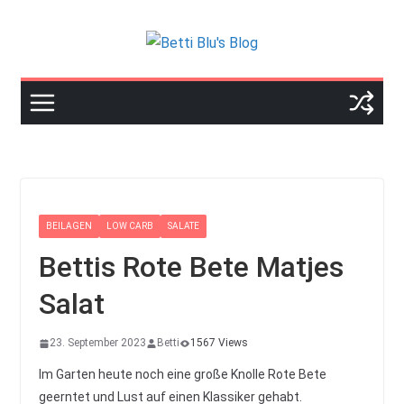
Skip
to
content
BEILAGEN
LOW CARB
SALATE
Bettis Rote Bete Matjes
Salat
23. September 2023
Betti
1567 Views
Im Garten heute noch eine große Knolle Rote Bete
geerntet und Lust auf einen Klassiker gehabt.