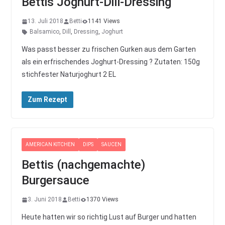
Bettis Joghurt-Dill-Dressing
13. Juli 2018
Betti
1141 Views
Balsamico
,
Dill
,
Dressing
,
Joghurt
Was passt besser zu frischen Gurken aus dem Garten
als ein erfrischendes Joghurt-Dressing ? Zutaten: 150g
stichfester Naturjoghurt 2 EL
Zum Rezept
AMERICAN KITCHEN
DIPS
SAUCEN
Bettis (nachgemachte)
Burgersauce
3. Juni 2018
Betti
1370 Views
Heute hatten wir so richtig Lust auf Burger und hatten