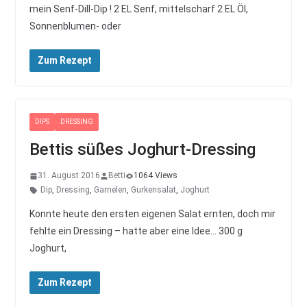
mein Senf-Dill-Dip ! 2 EL Senf, mittelscharf 2 EL Öl,
Sonnenblumen- oder
Zum Rezept
DIPS
DRESSING
Bettis süßes Joghurt-Dressing
31. August 2016
Betti
1064 Views
Dip
,
Dressing
,
Garnelen
,
Gurkensalat
,
Joghurt
Konnte heute den ersten eigenen Salat ernten, doch mir
fehlte ein Dressing – hatte aber eine Idee… 300 g
Joghurt,
Zum Rezept