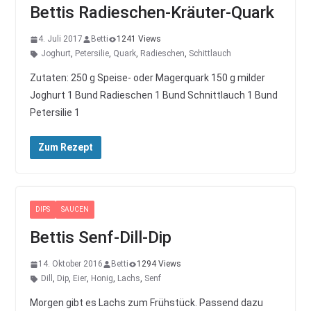
Bettis Radieschen-Kräuter-Quark
4. Juli 2017
Betti
1241 Views
Joghurt
,
Petersilie
,
Quark
,
Radieschen
,
Schittlauch
Zutaten: 250 g Speise- oder Magerquark 150 g milder
Joghurt 1 Bund Radieschen 1 Bund Schnittlauch 1 Bund
Petersilie 1
Zum Rezept
DIPS
SAUCEN
Bettis Senf-Dill-Dip
14. Oktober 2016
Betti
1294 Views
Dill
,
Dip
,
Eier
,
Honig
,
Lachs
,
Senf
Morgen gibt es Lachs zum Frühstück. Passend dazu