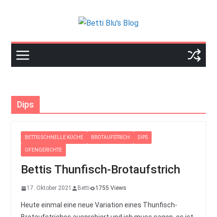
Skip
to
content
Dips
BETTIS SCHNELLE KÜCHE
BROTAUFSTRICH
DIPS
OFENGERICHTE
Bettis Thunfisch-Brotaufstrich
17. Oktober 2021
Betti
1755 Views
Heute einmal eine neue Variation eines Thunfisch-