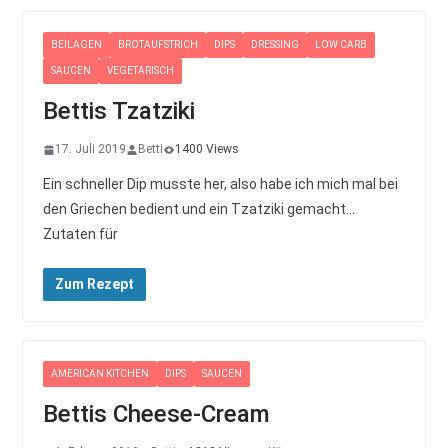
BEILAGEN
BROTAUFSTRICH
DIPS
DRESSING
LOW CARB
SAUCEN
VEGETARISCH
Bettis Tzatziki
17. Juli 2019
Betti
1400 Views
Ein schneller Dip musste her, also habe ich mich mal bei
den Griechen bedient und ein Tzatziki gemacht…
Zutaten für
Zum Rezept
AMERICAN KITCHEN
DIPS
SAUCEN
Bettis Cheese-Cream