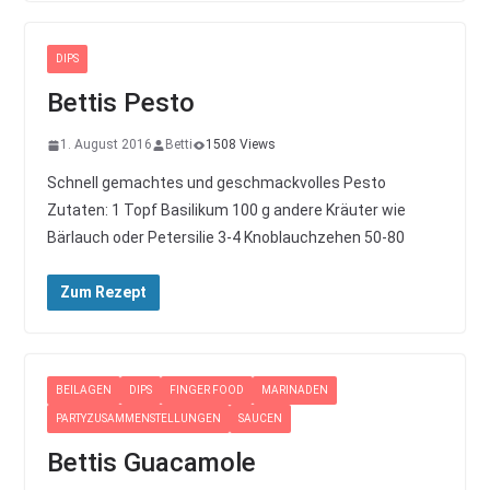
DIPS
Bettis Pesto
1. August 2016
Betti
1508 Views
Schnell gemachtes und geschmackvolles Pesto
Zutaten: 1 Topf Basilikum 100 g andere Kräuter wie
Bärlauch oder Petersilie 3-4 Knoblauchzehen 50-80
Zum Rezept
BEILAGEN
DIPS
FINGER FOOD
MARINADEN
PARTYZUSAMMENSTELLUNGEN
SAUCEN
Bettis Guacamole