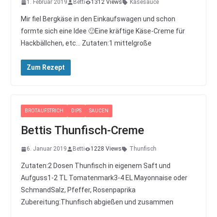
1. Februar 2019
Betti
1312 Views
Käsesauce
Mir fiel Bergkäse in den Einkaufswagen und schon
formte sich eine Idee 🙂Eine kräftige Käse-Creme für
Hackbällchen, etc… Zutaten:1 mittelgroße
Zum Rezept
BROTAUFSTRICH
DIPS
SAUCEN
Bettis Thunfisch-Creme
6. Januar 2019
Betti
1228 Views
Thunfisch
Zutaten:2 Dosen Thunfisch in eigenem Saft und
Aufguss1-2 TL Tomatenmark3-4 EL Mayonnaise oder
SchmandSalz, Pfeffer, Rosenpaprika
Zubereitung:Thunfisch abgießen und zusammen