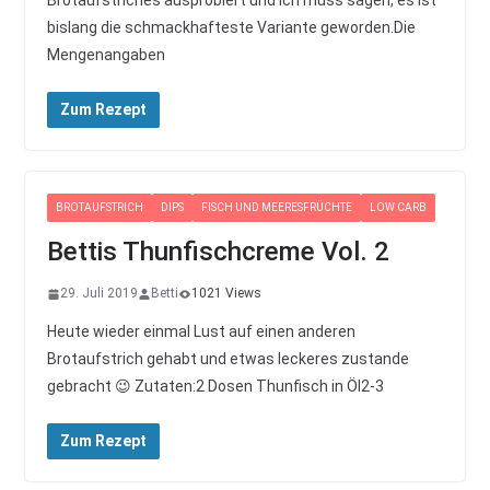
Brotaufstriches ausprobiert und ich muss sagen, es ist
bislang die schmackhafteste Variante geworden.Die
Mengenangaben
Zum Rezept
BROTAUFSTRICH
DIPS
FISCH UND MEERESFRÜCHTE
LOW CARB
Bettis Thunfischcreme Vol. 2
29. Juli 2019
Betti
1021 Views
Heute wieder einmal Lust auf einen anderen
Brotaufstrich gehabt und etwas leckeres zustande
gebracht 😉 Zutaten:2 Dosen Thunfisch in Öl2-3
Zum Rezept