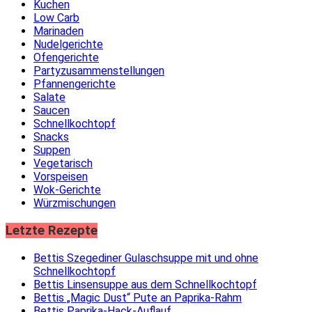
Kuchen
Low Carb
Marinaden
Nudelgerichte
Ofengerichte
Partyzusammenstellungen
Pfannengerichte
Salate
Saucen
Schnellkochtopf
Snacks
Suppen
Vegetarisch
Vorspeisen
Wok-Gerichte
Würzmischungen
Letzte Rezepte
Bettis Szegediner Gulaschsuppe mit und ohne
Schnellkochtopf
Bettis Linsensuppe aus dem Schnellkochtopf
Bettis „Magic Dust“ Pute an Paprika-Rahm
Bettis Paprika-Hack-Auflauf