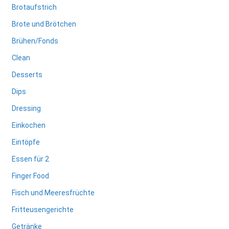
Brotaufstrich
Brote und Brötchen
Brühen/Fonds
Clean
Desserts
Dips
Dressing
Einkochen
Eintöpfe
Essen für 2
Finger Food
Fisch und Meeresfrüchte
Fritteusengerichte
Getränke