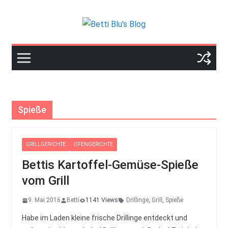
Skip
to
content
Spieße
GRILLGERICHTE
OFENGERICHTE
Bettis Kartoffel-Gemüse-Spieße
vom Grill
9. Mai 2016
Betti
1141 Views
Drillinge
,
Grill
,
Spieße
Habe im Laden kleine frische Drillinge entdeckt und