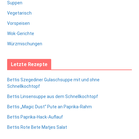
Suppen
Vegetarisch
Vorspeisen
Wok-Gerichte
Würzmischungen
Letzte Rezepte
Bettis Szegediner Gulaschsuppe mit und ohne
Schnellkochtopf
Bettis Linsensuppe aus dem Schnellkochtopf
Bettis „Magic Dust“ Pute an Paprika-Rahm
Bettis Paprika-Hack-Auflauf
Bettis Rote Bete Matjes Salat