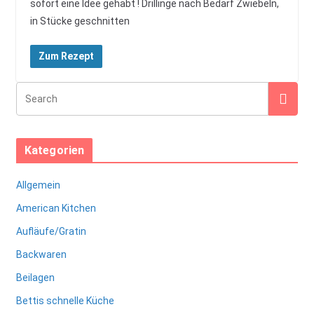
sofort eine Idee gehabt ! Drillinge nach Bedarf Zwiebeln,
in Stücke geschnitten
Zum Rezept
Kategorien
Allgemein
American Kitchen
Aufläufe/Gratin
Backwaren
Beilagen
Bettis schnelle Küche