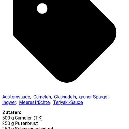
Austernsauce
,
Garnelen
,
Glasnudeln
,
grüner Spargel
,
Ingwer
,
Meeresfrüchte
,
Teriyaki-Sauce
Zutaten:
500 g Garnelen (TK)
250 g Putenbrust
250 g Schweineschnitzel