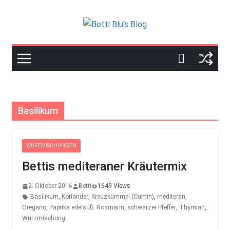
Skip
to
content
Basilikum
WÜRZMISCHUNGEN
Bettis mediteraner Kräutermix
2. Oktober 2016
Betti
1649 Views
Basilikum
,
Koriander
,
Kreuzkümmel (Cumin)
,
mediteran
,
Oregano
,
Paprika edelsüß. Rosmarin
,
schwarzer Pfeffer
,
Thymian
,
Würzmischung