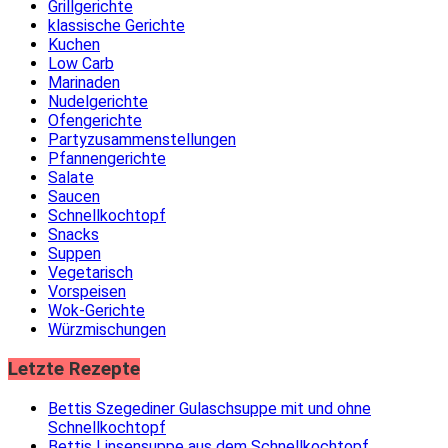
Grillgerichte
klassische Gerichte
Kuchen
Low Carb
Marinaden
Nudelgerichte
Ofengerichte
Partyzusammenstellungen
Pfannengerichte
Salate
Saucen
Schnellkochtopf
Snacks
Suppen
Vegetarisch
Vorspeisen
Wok-Gerichte
Würzmischungen
Letzte Rezepte
Bettis Szegediner Gulaschsuppe mit und ohne
Schnellkochtopf
Bettis Linsensuppe aus dem Schnellkochtopf