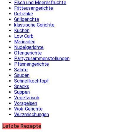
Fisch und Meeresfrüchte
Fritteusengerichte
Getränke
Grillgerichte
klassische Gerichte
Kuchen
Low Carb
Marinaden
Nudelgerichte
Ofengerichte
Partyzusammenstellungen
Pfannengerichte
Salate
Saucen
Schnellkochtopf
Snacks
Suppen
Vegetarisch
Vorspeisen
Wok-Gerichte
Würzmischungen
Letzte Rezepte