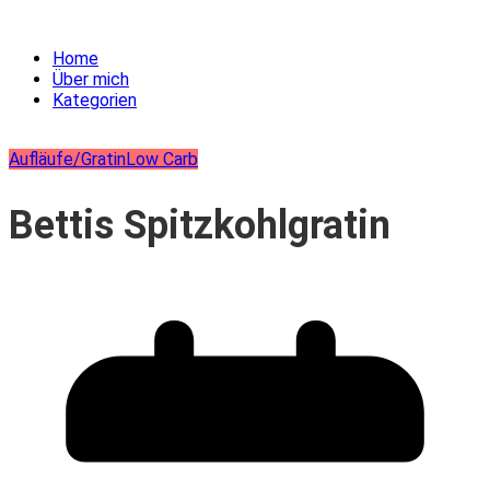
Home
Über mich
Kategorien
Aufläufe/Gratin
Low Carb
Bettis Spitzkohlgratin