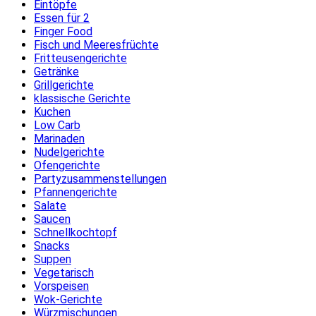
Eintöpfe
Essen für 2
Finger Food
Fisch und Meeresfrüchte
Fritteusengerichte
Getränke
Grillgerichte
klassische Gerichte
Kuchen
Low Carb
Marinaden
Nudelgerichte
Ofengerichte
Partyzusammenstellungen
Pfannengerichte
Salate
Saucen
Schnellkochtopf
Snacks
Suppen
Vegetarisch
Vorspeisen
Wok-Gerichte
Würzmischungen