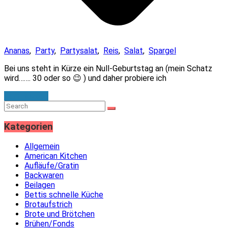
Ananas
,
Party
,
Partysalat
,
Reis
,
Salat
,
Spargel
Bei uns steht in Kürze ein Null-Geburtstag an (mein Schatz
wird……. 30 oder so 😉 ) und daher probiere ich
Zum Rezept
Kategorien
Allgemein
American Kitchen
Aufläufe/Gratin
Backwaren
Beilagen
Bettis schnelle Küche
Brotaufstrich
Brote und Brötchen
Brühen/Fonds