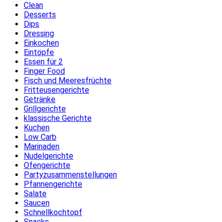
Clean
Desserts
Dips
Dressing
Einkochen
Eintöpfe
Essen für 2
Finger Food
Fisch und Meeresfrüchte
Fritteusengerichte
Getränke
Grillgerichte
klassische Gerichte
Kuchen
Low Carb
Marinaden
Nudelgerichte
Ofengerichte
Partyzusammenstellungen
Pfannengerichte
Salate
Saucen
Schnellkochtopf
Snacks