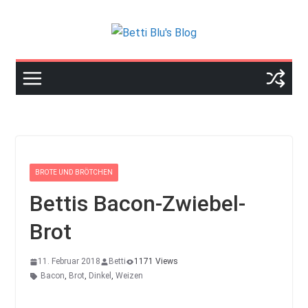
Skip
to
content
BROTE UND BRÖTCHEN
Bettis Bacon-Zwiebel-
Brot
11. Februar 2018
Betti
1171 Views
Bacon
,
Brot
,
Dinkel
,
Weizen