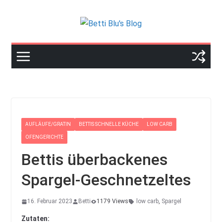
Skip
to
content
AUFLÄUFE/GRATIN
BETTIS SCHNELLE KÜCHE
LOW CARB
OFENGERICHTE
Bettis überbackenes
Spargel-Geschnetzeltes
16. Februar 2023
Betti
1179 Views
low carb
,
Spargel
Zutaten: