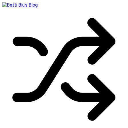
Skip
to
content