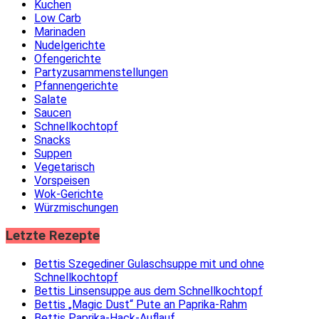
Kuchen
Low Carb
Marinaden
Nudelgerichte
Ofengerichte
Partyzusammenstellungen
Pfannengerichte
Salate
Saucen
Schnellkochtopf
Snacks
Suppen
Vegetarisch
Vorspeisen
Wok-Gerichte
Würzmischungen
Letzte Rezepte
Bettis Szegediner Gulaschsuppe mit und ohne
Schnellkochtopf
Bettis Linsensuppe aus dem Schnellkochtopf
Bettis „Magic Dust“ Pute an Paprika-Rahm
Bettis Paprika-Hack-Auflauf