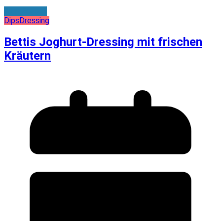
Zum Rezept
Dips
Dressing
Bettis Joghurt-Dressing mit frischen
Kräutern