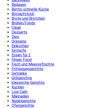
Backwaren
Beilagen
Bettis schnelle Küche
Brotaufstrich
Brote und Brötchen
Brühen/Fonds
Clean
Desserts
Dips
Dressing
Einkochen
Eintöpfe
Essen für 2
Finger Food
Fisch und Meeresfrüchte
Fritteusengerichte
Getränke
Grillgerichte
klassische Gerichte
Kuchen
Low Carb
Marinaden
Nudelgerichte
Ofengerichte