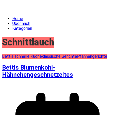
Home
Über mich
Kategorien
Schnittlauch
Bettis schnelle Küche
klassische Gerichte
Pfannengerichte
Bettis Blumenkohl-
Hähnchengeschnetzeltes