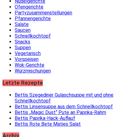
Nudelgerichte
Ofengerichte
Partyzusammenstellungen
Pfannengerichte
Salate
Saucen
Schnellkochtopf
Snacks
Suppen
Vegetarisch
Vorspeisen
Wok-Gerichte
Würzmischungen
Letzte Rezepte
Bettis Szegediner Gulaschsuppe mit und ohne
Schnellkochtopf
Bettis Linsensuppe aus dem Schnellkochtopf
Bettis „Magic Dust“ Pute an Paprika-Rahm
Bettis Paprika-Hack-Auflauf
Bettis Rote Bete Matjes Salat
Archiv