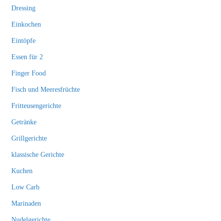
Dressing
Einkochen
Eintöpfe
Essen für 2
Finger Food
Fisch und Meeresfrüchte
Fritteusengerichte
Getränke
Grillgerichte
klassische Gerichte
Kuchen
Low Carb
Marinaden
Nudelgerichte