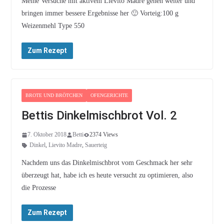
Meine Versuche mit aktivem Lievito Madre gehen weiter und
bringen immer bessere Ergebnisse her 🙂 Vorteig:100 g
Weizenmehl Type 550
Zum Rezept
BROTE UND BRÖTCHEN
OFENGERICHTE
Bettis Dinkelmischbrot Vol. 2
7. Oktober 2018
Betti
2374 Views
Dinkel
,
Lievito Madre
,
Sauerteig
Nachdem uns das Dinkelmischbrot vom Geschmack her sehr
überzeugt hat, habe ich es heute versucht zu optimieren, also
die Prozesse
Zum Rezept