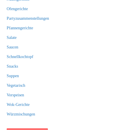
Ofengerichte
Partyzusammenstellungen
Pfannengerichte
Salate
Saucen
Schnellkochtopf
Snacks
Suppen
Vegetarisch
Vorspeisen
Wok-Gerichte
Würzmischungen