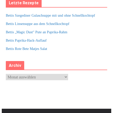
Letzte Rezepte
Bettis Szegediner Gulaschsuppe mit und ohne Schnellkochtopf
Bettis Linsensuppe aus dem Schnellkochtopf
Bettis „Magic Dust“ Pute an Paprika-Rahm
Bettis Paprika-Hack-Auflauf
Bettis Rote Bete Matjes Salat
Archiv
A
r
c
h
i
v